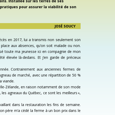
ons. Installée sur les terres de ses
pratiques pour assurer la viabilité de son
JOSÉ SOUCY
 décès en 2017, lui a transmis non seulement son
e place aux absences, qu’on soit malade ou non.
i passé toute ma jeunesse ici en compagnie de mon
été élevée là-dedans. Et j’en garde de précieux
’année. Contrairement aux anciennes fermes de
 l’agneau de marché, avec une répartition de 50 %
a viande.
uvelle-Zélande, en raison notamment de son mode
, les agneaux du Québec, ce sont les meilleurs »,
illant dans la restauration les fins de semaine.
 mon père m’a cédé la ferme à un bon prix dans le