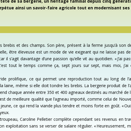
a tête de sa bergerie, un héritage familial depuis cinq générati
rpétue ainsi un savoir-faire agricole tout en modernisant ses 
u des brebis et des champs. Son père, présent à la ferme jusqu’à son
 elle, être éleveuse est un mode de vie exigeant qui ne laisse pas d
ar il s’agit davantage d’une passion qu’elle vit au quotidien. « J’a
’est tout le temps comme ça, sept jours sur sept, mais moi, j’ai 
de prolifique, ce qui permet une reproduction tout au long de l
la laine, même si elle doit tondre les brebis. La bergerie produit de
 vend chaque année entre 350 et 400 agneaux destinés au marché de l
ec est de meilleure qualité que l’agneau importé, comme celui de No
 jeune, ce qui rend la viande plus tendre et moins forte en goût. « Oui
 yeux.
 troupeau, Caroline Pelletier complète cependant ses revenus en trava
 son exploitation sans se verser de salaire régulier. « Heureusement,